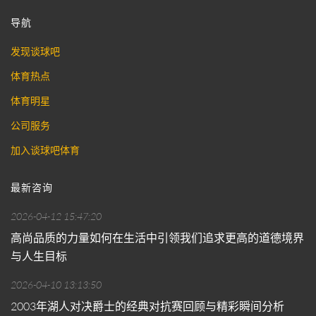
导航
发现谈球吧
体育热点
体育明星
公司服务
加入谈球吧体育
最新咨询
2026-04-12 15:47:20
高尚品质的力量如何在生活中引领我们追求更高的道德境界
与人生目标
2026-04-10 13:13:50
2003年湖人对决爵士的经典对抗赛回顾与精彩瞬间分析