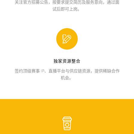
关注官方招募公告，按要求提交简历及服务意向，通过面
试后即可上岗。
独家资源整合
签约顶级赛事 IP、直播平台与供应链资源，提供稀缺合作
机会。