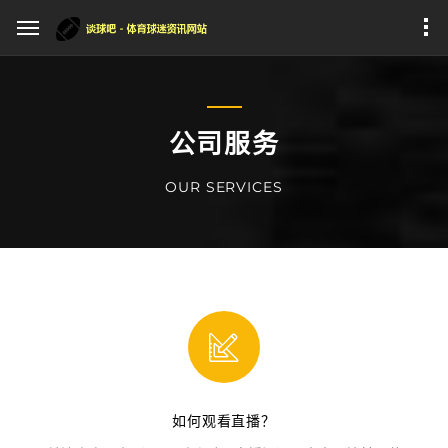
公司服务
OUR SERVICES
如何观看直播？