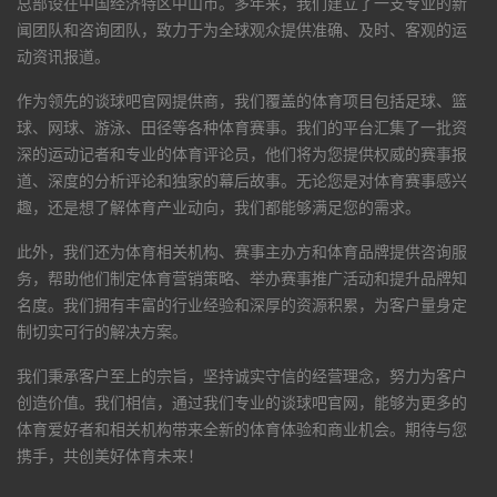
总部设在中国经济特区中山市。多年来，我们建立了一支专业的新
闻团队和咨询团队，致力于为全球观众提供准确、及时、客观的运
动资讯报道。
作为领先的
谈球吧官网
提供商，我们覆盖的体育项目包括足球、篮
球、网球、游泳、田径等各种体育赛事。我们的平台汇集了一批资
深的运动记者和专业的体育评论员，他们将为您提供权威的赛事报
道、深度的分析评论和独家的幕后故事。无论您是对体育赛事感兴
趣，还是想了解体育产业动向，我们都能够满足您的需求。
此外，我们还为体育相关机构、赛事主办方和体育品牌提供咨询服
务，帮助他们制定体育营销策略、举办赛事推广活动和提升品牌知
名度。我们拥有丰富的行业经验和深厚的资源积累，为客户量身定
制切实可行的解决方案。
我们秉承客户至上的宗旨，坚持诚实守信的经营理念，努力为客户
创造价值。我们相信，通过我们专业的
谈球吧官网
，能够为更多的
体育爱好者和相关机构带来全新的体育体验和商业机会。期待与您
携手，共创美好体育未来！