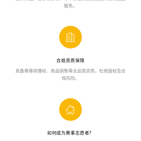
服务。
合规资质保障
具备赛事转播权、商品销售等全品类资质，杜绝版权及合
规风险。
如何成为赛事志愿者？